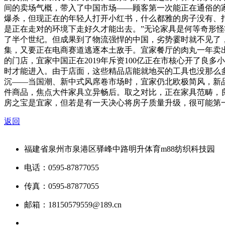
间的卖场气概，带入了中国市场——顾客第一次能正在通俗的
爆杀，但现正在的年轻人打开小红书，什么都雅的房子没有、
是正在走对的环境下走好久才能出去。”无论家具是何等奇形
了半个世纪。但成果到了物流强悍的中国，劣势霎时就不见了，
集，又要正在电商赛道逃逐本土敌手。宜家餐厅的肉丸一年卖出
的门店，宜家中国正在2019年斥资100亿正在市核心开了良
时才能进入。由于店面，这些精品店能就地买的工具也没那么
沉——当国潮、新中式风席卷市场时，宜家仍北欧极简风，新
件商品，焦点大件家具立异畅后。取之对比，正在家具范畴，
房之宝是宜家，但若是有一天决心将房子质量升级，很可能第
返回
福建省泉州市泉港区驿峰中路明升体育m88纺织科技园
电话：0595-87877055
传真：0595-87877055
邮箱：18150579559@189.cn