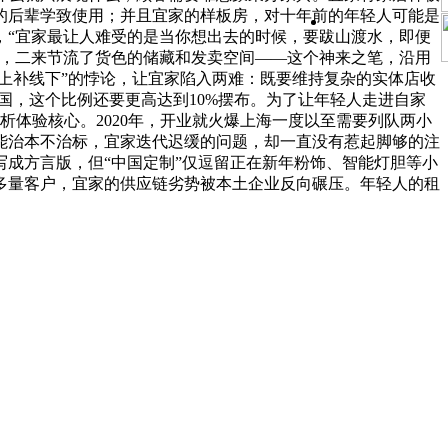
的后辈学致使用；并且宜家的样板房，对十年前的年轻人可能是
，“宜家最让人难受的是当你想出去的时候，要跋山渡水，即便
费，二来节流了货色的储藏和发卖空间——这个神来之笔，沿用
上补线下”的悖论，让宜家陷入两难：既要维持复杂的实体店收
国，这个比例还要更高达到10%摆布。为了让年轻人走进自家
析体验核心。2020年，开业就火爆上海一度以至需要列队两小
能治本不治标，宜家迭代迟缓的问题，却一直没有惹起脚够的注
成方言版，但“中国定制”仅逗留正在新年粉饰、智能灯胆等小
多量客户，宜家的供应链劣势被本土企业反向碾压。年轻人的租