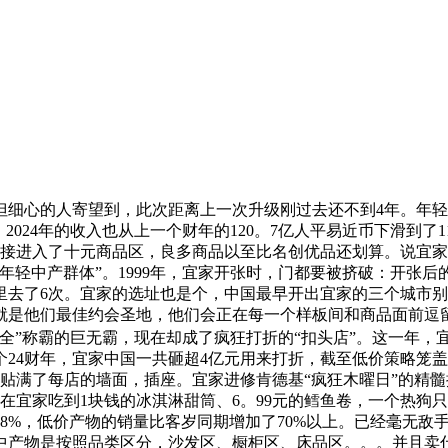
细心的人寄望到，此次距离上一次升级刚过去还不到4年。年轻
，2024年的收入也从上一个财年的120。7亿人平易近币下滑到了
物间接进入了十元商品区，良多商品以至比名创优品还划算。说宜
年轻中产群体”。1999年，宜家开张时，门都要被挤破：开张后
里去了6次。宜家的选址也是个，中国最早开出宜家的三个城市
是他们最佳约会圣地，他们会正在每一个样板间和商品面前逗留
”称霸的巨无霸，现在却成了疯狂打折的“扣头店”。这一年，宜家
24财年，宜家中国一共砸超4亿元用来打折，截至低价策略笼盖
海报几乎贴满了每店的墙面，插座。宜家进修肯德基“疯狂木曜日”
宜家吃到1块钱的冰淇淋甜筒、6。99元的鳕鱼卷，一个热狗只需
达38%，低价产物的销量比客岁同期增加了70%以上。已经毫无
中产物是按照品类区分，沙发区、橱柜区、床品区。。。并且卖