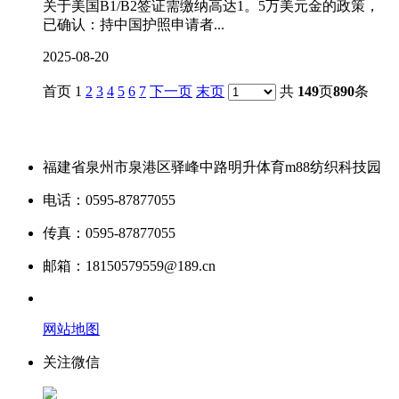
关于美国B1/B2签证需缴纳高达1。5万美元金的政策，
已确认：持中国护照申请者...
2025-08-20
首页 1
2
3
4
5
6
7
下一页
末页
共
149
页
890
条
福建省泉州市泉港区驿峰中路明升体育m88纺织科技园
电话：0595-87877055
传真：0595-87877055
邮箱：18150579559@189.cn
网站地图
关注微信