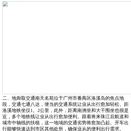
二、地舆取交通南天名苑位于广州市番禺区洛溪岛的焦点地
段，交通七通八达，便当的交通系统让业从出行愈加轻松。距
洛溪地铁坐仅1。2公里，此外，距离南洲坐和大干围坐也很是
近，多个地铁线让业从出行愈加便利。跟着将来珠江后航道和
城市中轴线的扶植，这一地域的交通劣势将愈加凸起。开车出
行能够快速达到市区其他处所，确保业从的便利出行需求。