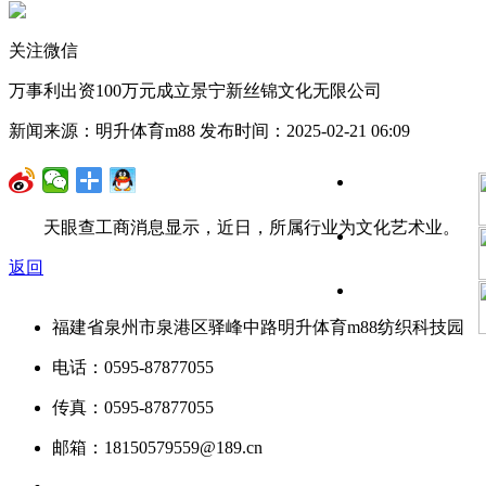
关注微信
万事利出资100万元成立景宁新丝锦文化无限公司
新闻来源：明升体育m88 发布时间：2025-02-21 06:09
天眼查工商消息显示，近日，所属行业为文化艺术业。
返回
福建省泉州市泉港区驿峰中路明升体育m88纺织科技园
电话：0595-87877055
传真：0595-87877055
邮箱：18150579559@189.cn