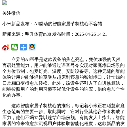
关注微信
小米新品发布：AI驱动的智能家居节制核心不容错
新闻来源：明升体育m88 发布时间：2025-04-26 14:21
立异的AI帮手是这款设备的焦点亮点，凭仗加强的天然
言语处置能力，用户能够通过语音号令实现对家庭糊口场景的
全方位节制，包罗灯光、温度、安防设备等。这种无缝的智能
体验让用户能够轻松享受从起床到寝息的智能糊口，让忙碌的
日常糊口变得愈加轻松。此外，该设备还引入了自进修算法，
能够按照用户的利用习惯不竭优化设备的响应，供给愈加个性
化的办事。
这款智能家居节制核心的推出，标记着小米正在聪慧家庭
生态范畴的主要一步。取此同时，它对行业其他合作者构成了
压力，他们不竭立异以连结市场份额。有阐发人士指出，智能
家居的将来将愈加沉视用户体验取智能化程度，这款新品的发