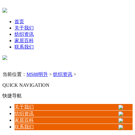
首页
关于我们
纺织资讯
家居百科
联系我们
当前位置：
MS88明升
>
纺织资讯
>
QUICK NAVIGATION
快捷导航
关于我们
纺织资讯
家居百科
联系我们