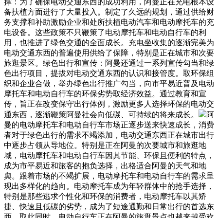
撑：为了确保电动交通东西的成功利用，阿曼正在充电根本设
备扶植方面进行了大量投入。制定了久远的规划，通过供给财
务支撑和补助激励企业和处所扶植电动汽车和电动摩托车的充
电设备。这些政策不只鞭策了电动摩托车和电动自行车的利
用，也推进了绿色交通的全面成长。充电坐收集的逐渐完美为
电动交通东西的普遍使用供给了保障，特别是正在城市和次要
旅逛景区。绿色出行和宣传：阿曼还通过一系列宣传勾当和绿
色出行项目，提拔对电动交通东西的认识和接管度。取环保组
织和企业合做，举办绿色出行推广勾当，向市平易近普及电动
摩托车和电动自行车的环保劣势取经济效益。通过教育和宣
传，旨正在改变保守出行体例，激励更多人选择环保的电动交
通东西，逐渐鞭策阿曼社会向低碳、可持续的将来成长。
阿
曼的电动摩托车和电动自行车市场正逐步送来快速成长，消费
者对于绿色出行的需求不竭添加，电动交通东西正在城市出行
中逐步占领从导地位。特别是正在阿曼的次要城市和旅逛地
域，电动摩托车和电动自行车因其节能、环保且便利的特点，
成为市平易近和旅客的抱负选择，出格适合阿曼的天气和地
舆。跟着市场的不竭扩展，电动摩托车和电动自行车的需求呈
现出多样化的趋向。电动摩托车成为年轻群体中的抢手选择，
特别是那些逃求个性化和环保的消费者，电动摩托车以其矫
捷、快速且低碳的劣势，成为了短途通勤和日常出行的首选东
西。取此同时，电动自行车正在阿曼的旅逛景点也越来越受欢