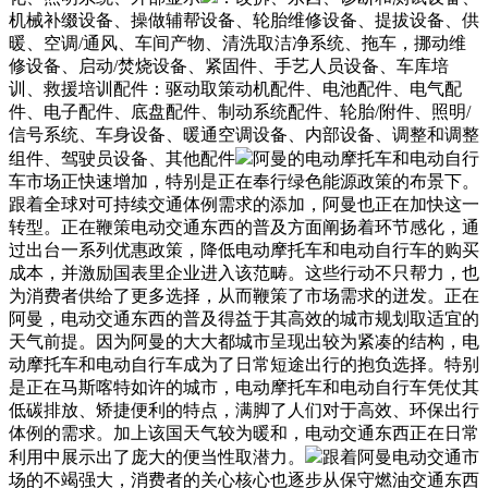
机械补缀设备、操做辅帮设备、轮胎维修设备、提拔设备、供
暖、空调/通风、车间产物、清洗取洁净系统、拖车，挪动维
修设备、启动/焚烧设备、紧固件、手艺人员设备、车库培
训、救援培训配件：驱动取策动机配件、电池配件、电气配
件、电子配件、底盘配件、制动系统配件、轮胎/附件、照明/
信号系统、车身设备、暖通空调设备、内部设备、调整和调整
组件、驾驶员设备、其他配件
阿曼的电动摩托车和电动自行
车市场正快速增加，特别是正在奉行绿色能源政策的布景下。
跟着全球对可持续交通体例需求的添加，阿曼也正在加快这一
转型。正在鞭策电动交通东西的普及方面阐扬着环节感化，通
过出台一系列优惠政策，降低电动摩托车和电动自行车的购买
成本，并激励国表里企业进入该范畴。这些行动不只帮力，也
为消费者供给了更多选择，从而鞭策了市场需求的迸发。正在
阿曼，电动交通东西的普及得益于其高效的城市规划取适宜的
天气前提。因为阿曼的大大都城市呈现出较为紧凑的结构，电
动摩托车和电动自行车成为了日常短途出行的抱负选择。特别
是正在马斯喀特如许的城市，电动摩托车和电动自行车凭仗其
低碳排放、矫捷便利的特点，满脚了人们对于高效、环保出行
体例的需求。加上该国天气较为暖和，电动交通东西正在日常
利用中展示出了庞大的便当性取潜力。
跟着阿曼电动交通市
场的不竭强大，消费者的关心核心也逐步从保守燃油交通东西