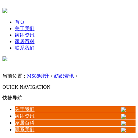
首页
关于我们
纺织资讯
家居百科
联系我们
当前位置：
MS88明升
>
纺织资讯
>
QUICK NAVIGATION
快捷导航
关于我们
纺织资讯
家居百科
联系我们