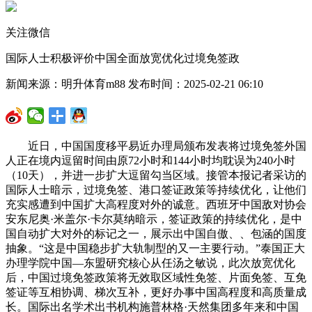
关注微信
国际人士积极评价中国全面放宽优化过境免签政
新闻来源：明升体育m88 发布时间：2025-02-21 06:10
近日，中国国度移平易近办理局颁布发表将过境免签外国
人正在境内逗留时间由原72小时和144小时均耽误为240小时
（10天），并进一步扩大逗留勾当区域。接管本报记者采访的
国际人士暗示，过境免签、港口签证政策等持续优化，让他们
充实感遭到中国扩大高程度对外的诚意。西班牙中国敌对协会
安东尼奥·米盖尔·卡尔莫纳暗示，签证政策的持续优化，是中
国自动扩大对外的标记之一，展示出中国自傲、、包涵的国度
抽象。“这是中国稳步扩大轨制型的又一主要行动。”泰国正大
办理学院中国—东盟研究核心从任汤之敏说，此次放宽优化
后，中国过境免签政策将无效取区域性免签、片面免签、互免
签证等互相协调、梯次互补，更好办事中国高程度和高质量成
长。国际出名学术出书机构施普林格·天然集团多年来和中国