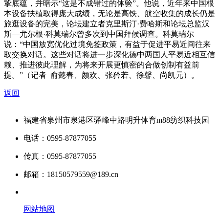
挚底蕴，并暗示“这是不成错过的体验”。他说，近年来中国根
本设备扶植取得庞大成绩，无论是高铁、航空收集的成长仍是
旅逛设备的完美，论坛建立者克里斯汀·费哈斯和论坛总监汉
斯—尤尔根·科莫瑞尔曾多次到中国拜候调查。科莫瑞尔
说：“中国放宽优化过境免签政策，有益于促进平易近间往来
取交换对话。这些对话将进一步深化德中两国人平易近相互信
赖、推进彼此理解，为将来开展更慎密的合做创制有益前
提。”（记者 俞懿春、颜欢、张矜若、徐馨、尚凯元）。
返回
福建省泉州市泉港区驿峰中路明升体育m88纺织科技园
电话：0595-87877055
传真：0595-87877055
邮箱：18150579559@189.cn
网站地图