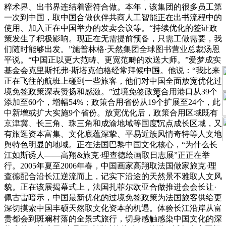
粹术界、出书界连结着密符合做。本年，该集团的很多员工第
一次到中国，取中国合做伙伴共商人工智能正在出书流程中的
使用、加入正在中国举办的发卖会议等。“持续优化的签证政
策发生了积极影响。现正在无需提前预备，只需工做需要，我
们随时能够出发。”施普林格·天然集团全球图书营业总裁汤恩
平说。“中国正以更大范畴、更宽范畴的欢送大师。”爱梦成实
基金会克里斯托弗·斯塔克伯格经常拜候中国。他说：“我比来
正在飞往的航班上碰到一些旅客，他们对中国全面放宽优化过
境免签政策深表赞扬和感激。”过境免签政策合用港口从39个
添加至60个，增幅54%；政策合用省份从19个扩展至24个，此
中新增或扩大实施9个省份。放宽优化后，政策合用区域既有
京津冀、长三角、珠三角和成渝地域等国度沉点成长区域，又
有旅逛资本富集、文化底蕴深挚、平易近族风情奇特等人文地
舆特色明显的地域。正在法国巴黎中国文化核心，“为什么长
江如斯诱人——高翔&旅克·理查德绘画取日志展”正正在举
行。2005年夏至2006年春，中国画家高翔取法国做家旅克·理
查德配合沿长江逆流而上，记实下沿途的天然景不雅取人文风
貌。正在该展揭幕式上，法国扎菲尔欧亚合做推进会会长让·
佩古雷暗示，中国最新优化的过境免签政策为法国旅客供给更
深切摸索中国丰硕天然取文化资本的机遇。体验长江沿岸从富
贵都会到斑斓村落的全景式旅行，切身感触感染中国文化的深