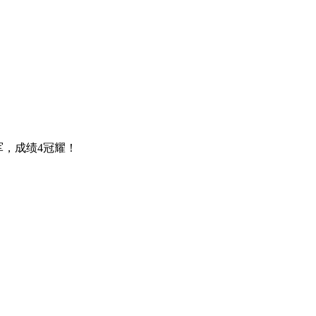
，成绩4冠耀！