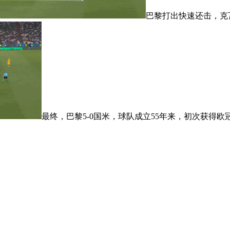
巴黎打出快速还击，克
最终，巴黎5-0国米，球队成立55年来，初次获得