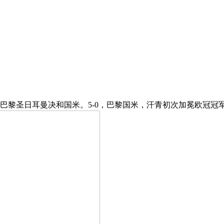
黎圣日耳曼决和国米。5-0，巴黎国米，汗青初次加冕欧冠冠军