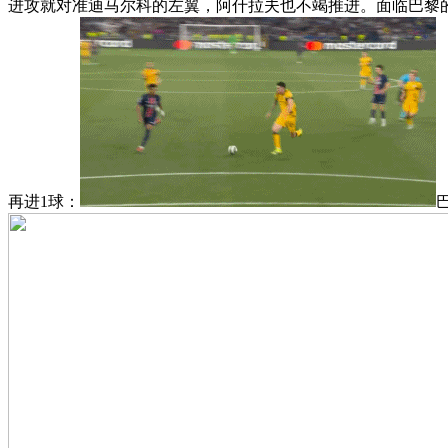
进攻就对准迪马尔科的左翼，阿什拉夫也不竭推进。面临巴黎的
再进1球：