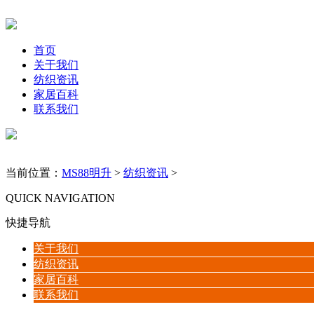
首页
关于我们
纺织资讯
家居百科
联系我们
当前位置：
MS88明升
>
纺织资讯
>
QUICK NAVIGATION
快捷导航
关于我们
纺织资讯
家居百科
联系我们