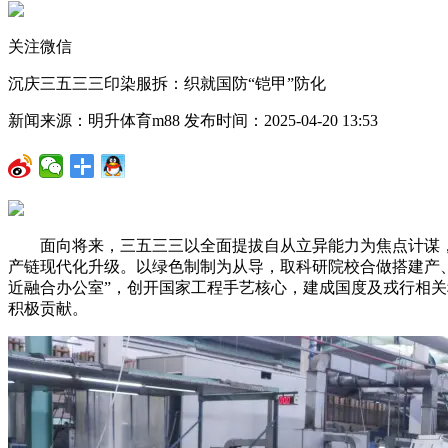
关注微信
沉庆三五三三印染服拆：织就国防“铠甲”防化
新闻来源：明升体育m88 发布时间：2025-04-20 13:53
面向将来，三五三三以全面提拔自从立异能力为焦点计谋，聚
产链现代化升级。以绿色制制为从导，取科研院校合做搭建产
近融合办公室”，创开国家工程手艺核心，建成国度及戎行相关
积极贡献。