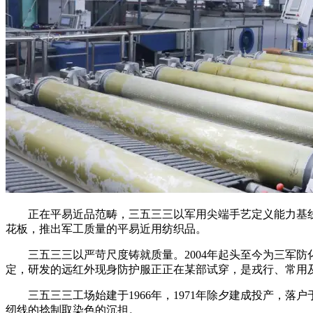
正在平易近品范畴，三五三三以军用尖端手艺定义能力基线，通
花板，推出军工质量的平易近用纺织品。
三五三三以严苛尺度铸就质量。2004年起头至今为三军防
定，研发的远红外现身防护服正正在某部试穿，是戎行、常用及
三五三三工场始建于1966年，1971年除夕建成投产，落
纫线的捻制取染色的沉担。