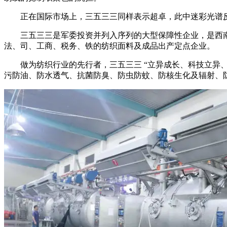
正在国际市场上，三五三三同样表示超卓，此中迷彩光谱反射
三五三三是军委投资并列入序列的大型保障性企业，是西南
法、司、工商、税务、铁的纺织面料及成品出产定点企业。
做为纺织行业的先行者，三五三三 “立异成长、科技立异、
污防油、防水透气、抗菌防臭、防虫防蚊、防核生化及辐射、