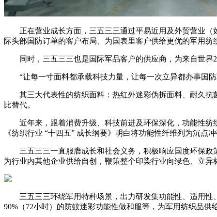
正在营业成长方面，三五三三通过平易近用及外贸营业（如欧
际头部国防订单的客户布局、为国表里客户供给更优的军用纺织
同时，三五三三也是国际军品客户的供应商，为来自世界24
“让每一寸面料都承载科技力量，让每一次立异都办事国防取
其三大代表性的纺织面料：热红外迷彩伪拆面料、耐久抗菌
比替代。
近年来，跟着消费升级、科技前进及环保深化，功能性纺织
《纺织行业 “十四五” 成长纲要》明白将功能性纤维列为沉
三五三三一直服膺成长和社会义务，积极响应国度环保政策
为行业内其他企业供给自创，鞭策整个印染行业向绿色、立异
三五三三环绕军用特种场景，出力研发集功能性、适用性、
90%（72小时）的防蚊迷彩功能性做和服等，为军用纺织品供